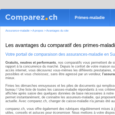
Primes-maladie
Assurance-maladie
>
A propos
>
Avantages du site
Les avantages du comparatif des primes-malad
Votre portail de comparaison des assurances-maladie en Su
Gratuits, neutres et performants
, nos comparatifs vous permettent de s
rapport à la concurrence du marché. Depuis le confort de votre maison ou
accès internet, vous découvrez vous-mêmes les différents prestataires, 
possibles et vous choisissez, sans être agressé par un vendeur,
l'assur
mieux.
Finies les démarches ennuyeuses et les piles de documents qui remplisse
bureau ! Une liste de toutes les caisses-maladie répondants à vos critè
affichée après saisie des quelques données de base nécessaires à notre 
permet instantanément, de connaitre les assureurs-maladie, qui proposent
actuelle. Avec comparez.ch, changer de caisse-maladie n'a jamais été aus
comparez.ch, vous offre également des rubriques régulièrement mises à j
utiles, conseils et astuces pour économiser. Nous mettons à votre disposi