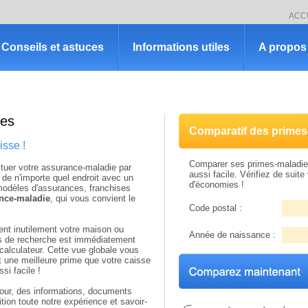
ACC
Conseils et astuces
Informations utiles
A propos 
ies
Comparatif des primes
isse !
Comparer ses primes-maladie 
ituer votre assurance-maladie par
aussi facile. Vérifiez de suite 
 de n'importe quel endroit avec un
d'économies !
modèles d'assurances, franchises
ance-maladie
, qui vous convient le
Code postal :
nt inutilement votre maison ou
Année de naissance :
res de recherche est immédiatement
calculateur. Cette vue globale vous
 une meilleure prime que votre caisse
si facile !
our, des informations, documents
tion toute notre expérience et savoir-