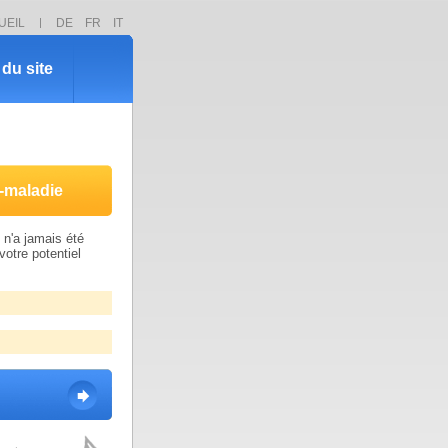
UEIL
DE
FR
IT
du site
-maladie
n'a jamais été
votre potentiel