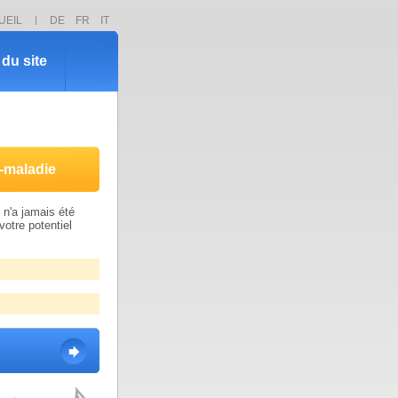
UEIL
DE
FR
IT
du site
-maladie
n'a jamais été
votre potentiel