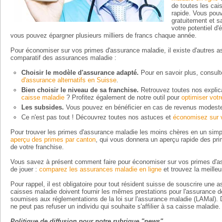
de toutes les cai
rapide. Vous pou
gratuitement et s
votre potentiel d
vous pouvez épargner plusieurs milliers de francs chaque année.
Pour économiser sur vos primes d'assurance maladie, il existe d'autres 
comparatif des assurances maladie :
Choisir le modèle d'assurance adapté.
Pour en savoir plus, consult
d'assurance alternatifs en Suisse
.
Bien choisir le niveau de sa franchise.
Retrouvez toutes nos explic
caisse maladie
? Profitez également de notre outil pour
optimiser vot
Les subsides.
Vous pouvez en bénéficier en cas de revenus modest
Ce n'est pas tout ! Découvrez toutes nos astuces et
économisez sur 
Pour trouver les primes d'assurance maladie les moins chères en un simpl
aperçu des primes par canton
, qui vous donnera un aperçu rapide des pr
de votre franchise.
Vous savez à présent comment faire pour économiser sur vos primes d'a
de jouer :
comparez les assurances maladie en ligne
et trouvez la meilleu
Pour rappel, il est obligatoire pour tout résident suisse de souscrire une
caisses maladie doivent fournir les mêmes prestations pour l'assurance d
soumises aux réglementations de la loi sur l'assurance maladie (LAMal).
ne peut pas refuser un individu qui souhaite s'affilier à sa caisse maladie.
Politique de diffusion pour notre rubrique "news"