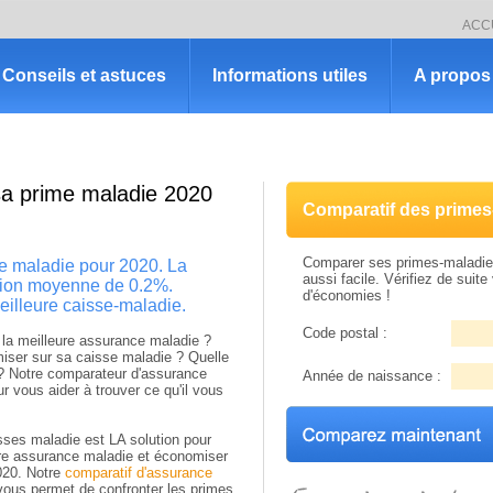
ACC
Conseils et astuces
Informations utiles
A propos 
 sa prime maladie 2020
Comparatif des primes
Comparer ses primes-maladie 
ce maladie pour 2020. La
aussi facile. Vérifiez de suite 
tion moyenne de 0.2%.
d'économies !
meilleure caisse-maladie.
Code postal :
la meilleure assurance maladie ?
er sur sa caisse maladie ? Quelle
 ? Notre comparateur d'assurance
Année de naissance :
r vous aider à trouver ce qu'il vous
ses maladie est LA solution pour
ure assurance maladie et économiser
020. Notre
comparatif d'assurance
ous permet de confronter les primes