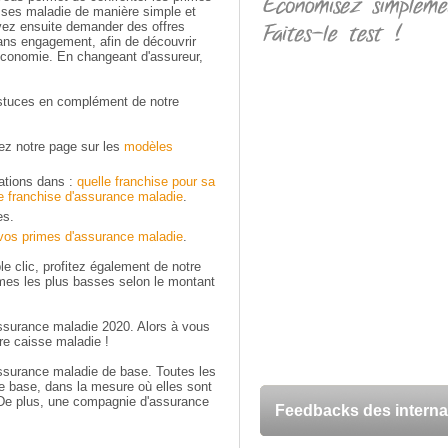
sses maladie de manière simple et
vez ensuite demander des offres
ans engagement, afin de découvrir
'économie. En changeant d'assureur,
astuces en complément de notre
ez notre page sur les
modèles
ations dans :
quelle franchise pour sa
re franchise d'assurance maladie
.
es.
vos primes d'assurance maladie
.
e clic, profitez également de notre
imes les plus basses selon le montant
ssurance maladie 2020. Alors à vous
re caisse maladie !
 assurance maladie de base. Toutes les
e base, dans la mesure où elles sont
 De plus, une compagnie d'assurance
Feedbacks des intern