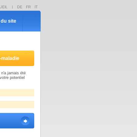
UEIL
DE
FR
IT
du site
-maladie
n'a jamais été
votre potentiel