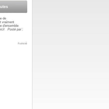
autes
ce de
t vraiment
ue d'ensemble
rci!
Posté par :
Publicité