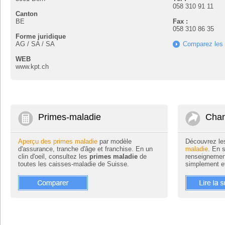
058 310 91 11
Canton
BE
Fax :
058 310 86 35
Forme juridique
AG / SA / SA
Comparez les
WEB
www.kpt.ch
Primes-maladie
Chan
Aperçu des primes maladie
par modèle
Découvrez le
d'assurance, tranche d'âge et franchise. En un
maladie
. En 
clin d'oeil, consultez les
primes maladie
de
renseignemen
toutes les caisses-maladie de Suisse.
simplement e