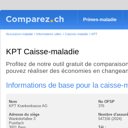
Primes-maladie
Assurance-maladie
>
Informations utiles
>
Caisses-maladie
>
KPT
KPT Caisse-maladie
Profitez de notre outil gratuit de comparaison
pouvez réaliser des économies en changean
Informations de base pour la caisse
Nom
No OFSP
KPT Krankenkasse AG
376
Adresse du siège
Nombre d'assur
Wankdorfallee 3
547156 (2024)
Postfach
3001
Bern
Tél :