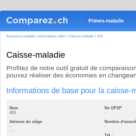
Primes-maladie
Assurance-maladie
>
Informations utiles
>
Caisses-maladie
>
453
Caisse-maladie
Profitez de notre outil gratuit de comparaison
pouvez réaliser des économies en changean
Informations de base pour la caisse-
Nom
No OFSP
453
-
Adresse du siège
Nombre d'assur
-
-
-
-
Tél :