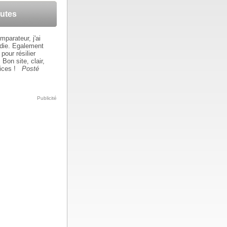
autes
mparateur, j'ai
die. Egalement
pour résilier
on site, clair,
ices !
Posté
Publicité