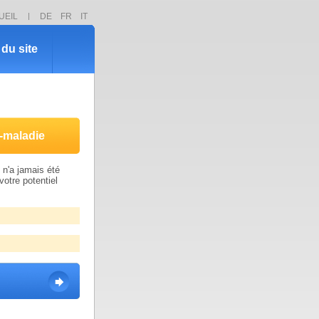
UEIL
DE
FR
IT
du site
-maladie
n'a jamais été
votre potentiel