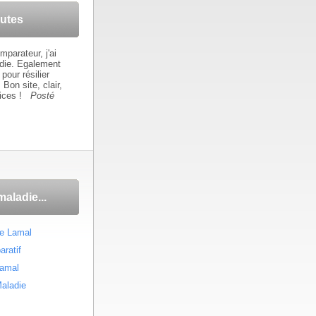
autes
mparateur, j'ai
die. Egalement
pour résilier
on site, clair,
ices !
Posté
maladie...
ce Lamal
ratif
Lamal
aladie