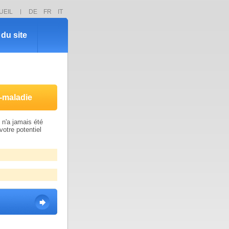
UEIL
DE
FR
IT
du site
-maladie
n'a jamais été
votre potentiel